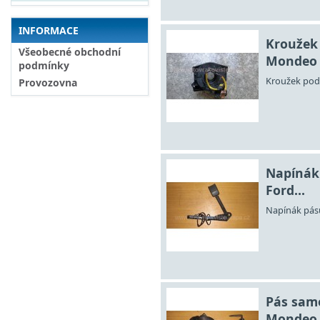
INFORMACE
Kroužek 
Všeobecné obchodní
Mondeo
podmínky
Kroužek pod
Provozovna
Napínák
Ford...
Napínák pás
Pás samo
Mondeo