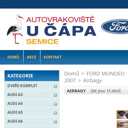
DOMŮ
AKCE
KONTAKT
Domů
>
FORD MONDEO
KATEGORIE
2007
>
Airbagy
DVEŘE KOMPLET
AIRBAGY
Zde jsou 13 zboží.
AUDI A3
AUDI A4
AUDI A5
AUDI A6