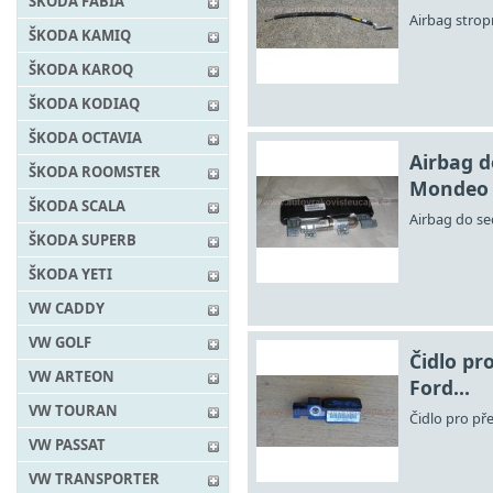
ŠKODA FABIA
Airbag strop
ŠKODA KAMIQ
ŠKODA KAROQ
ŠKODA KODIAQ
ŠKODA OCTAVIA
Airbag d
ŠKODA ROOMSTER
Mondeo
ŠKODA SCALA
Airbag do s
ŠKODA SUPERB
ŠKODA YETI
VW CADDY
VW GOLF
Čidlo pr
VW ARTEON
Ford...
VW TOURAN
Čidlo pro př
VW PASSAT
VW TRANSPORTER