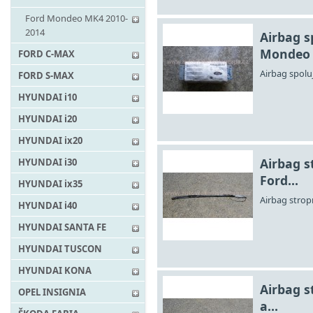
Ford Mondeo MK4 2010-
2014
Airbag s
Mondeo
FORD C-MAX
Airbag spolu
FORD S-MAX
HYUNDAI i10
HYUNDAI i20
HYUNDAI ix20
Airbag s
HYUNDAI i30
Ford...
HYUNDAI ix35
Airbag strop
HYUNDAI i40
HYUNDAI SANTA FE
HYUNDAI TUSCON
HYUNDAI KONA
Airbag s
OPEL INSIGNIA
a...