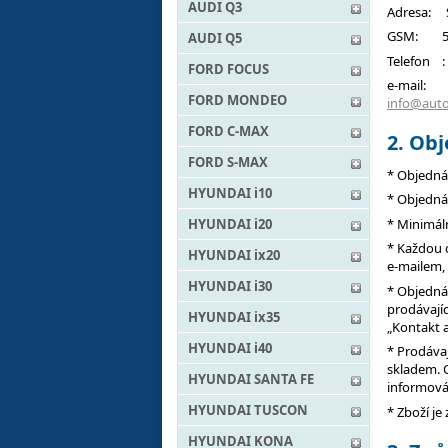
AUDI Q3
Adresa: S
GSM: 50°9
AUDI Q5
Telefon :
FORD FOCUS
e-mail
FORD MONDEO
info@auto
FORD C-MAX
2. Ob
FORD S-MAX
* Objedná
HYUNDAI i10
* Objedná
* Minimál
HYUNDAI i20
* Každou 
HYUNDAI ix20
e-mailem, 
HYUNDAI i30
* Objedná
prodávají
HYUNDAI ix35
„Kontakt a
HYUNDAI i40
* Prodávaj
skladem. 
HYUNDAI SANTA FE
informová
HYUNDAI TUSCON
* Zboží je
HYUNDAI KONA