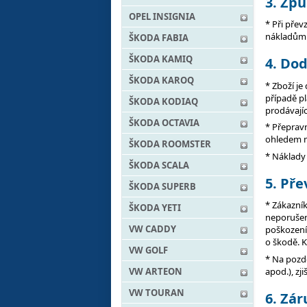
3. Zp
OPEL INSIGNIA
* Při přev
nákladům
ŠKODA FABIA
ŠKODA KAMIQ
4. Dod
ŠKODA KAROQ
* Zboží j
případě pl
ŠKODA KODIAQ
prodávají
ŠKODA OCTAVIA
* Přeprav
ohledem n
ŠKODA ROOMSTER
* Náklady 
ŠKODA SCALA
5. Pře
ŠKODA SUPERB
* Zákazník
ŠKODA YETI
neporušený
VW CADDY
poškození 
o škodě. K
VW GOLF
* Na pozdě
apod.), z
VW ARTEON
VW TOURAN
6. Zár