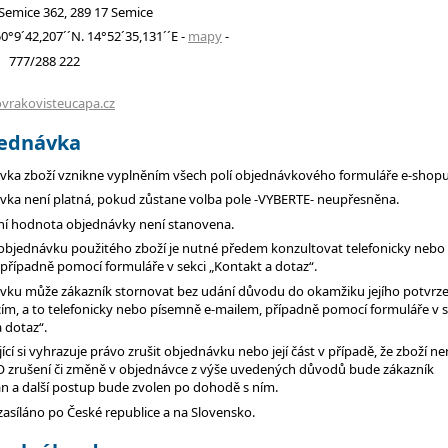
emice 362, 289 17 Semice
´42,207´´N. 14°52´35,131´´E -
mapy
-
 777/288 222
:
vrakovisteucapa.cz
jednávka
vka zboží vznikne vyplněním všech polí objednávkového formuláře e-shopu
vka není platná, pokud zůstane volba pole -VYBERTE- neupřesněna.
ní hodnota objednávky není stanovena.
objednávku použitého zboží je nutné předem konzultovat telefonicky neb
případně pomocí formuláře v sekci „Kontakt a dotaz“.
vku může zákazník stornovat bez udání důvodu do okamžiku jejího potvrze
cím, a to telefonicky nebo písemně e-mailem, případně pomocí formuláře v s
 dotaz“.
ící si vyhrazuje právo zrušit objednávku nebo její část v případě, že zboží ne
O zrušení či změně v objednávce z výše uvedených důvodů bude zákazník
n a další postup bude zvolen po dohodě s ním.
 zasíláno po České republice a na Slovensko.