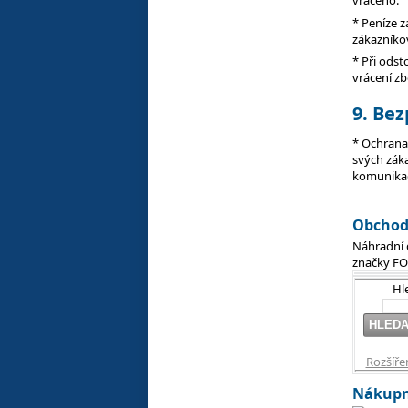
vráceno.
* Peníze 
zákazníko
* Při odst
vrácení zb
9. Be
* Ochrana 
svých záka
komunikac
Obcho
Náhradní 
značky F
Hl
Rozšíře
Nákupn