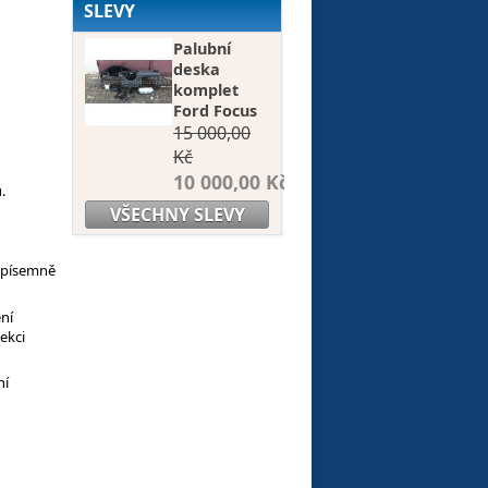
SLEVY
Palubní
deska
komplet
Ford Focus
15 000,00
Kč
10 000,00 Kč
.
VŠECHNY SLEVY
o písemně
ní
ekci
ní