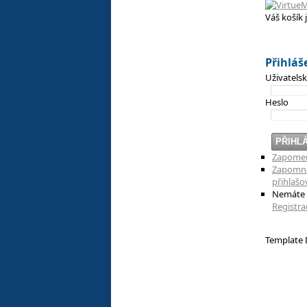
Váš košík 
Přihláš
Uživatels
Heslo
Zapomen
Zapomněl
přihlašo
Nemáte 
Registra
Template D