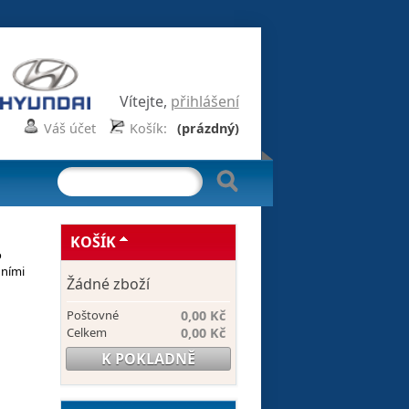
Vítejte,
přihlášení
Váš účet
Košík:
(prázdný)
KOŠÍK
o
dními
Žádné zboží
Poštovné
0,00 Kč
Celkem
0,00 Kč
K POKLADNĚ