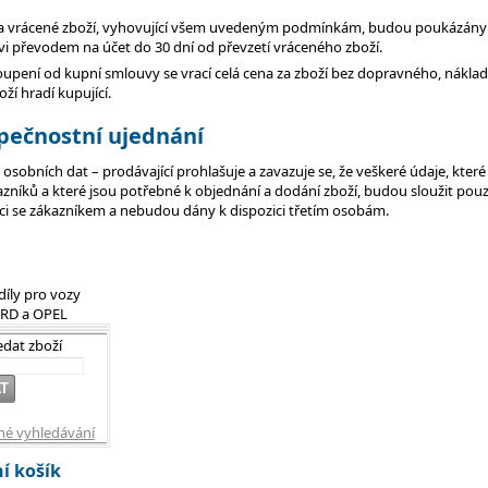
za vrácené zboží, vyhovující všem uvedeným podmínkám, budou poukázány
vi převodem na účet do 30 dní od převzetí vráceného zboží.
oupení od kupní smlouvy se vrací celá cena za zboží bez dopravného, nákla
oží hradí kupující.
zpečnostní ujednání
osobních dat – prodávající prohlašuje a zavazuje se, že veškeré údaje, které
zníků a které jsou potřebné k objednání a dodání zboží, budou sloužit pou
i se zákazníkem a nebudou dány k dispozici třetím osobám.
d
díly pro vozy
ORD a OPEL
edat zboží
né vyhledávání
í
košík