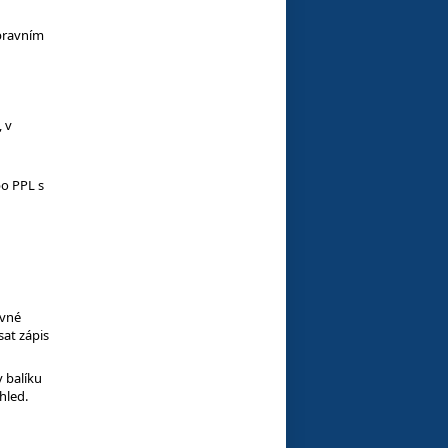
epravním
 v
bo PPL s
evné
sat zápis
v balíku
hled.