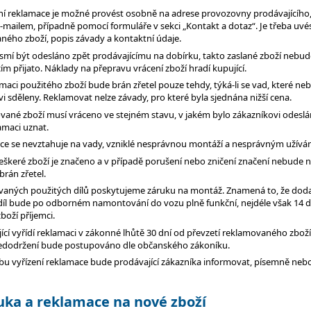
ní reklamace je možné provést osobně na adrese provozovny prodávajícího
mailem, případně pomocí formuláře v sekci „Kontakt a dotaz“. Je třeba uvé
ného zboží, popis závady a kontaktní údaje.
esmí být odesláno zpět prodávajícímu na dobírku, takto zaslané zboží nebud
ím přijato. Náklady na přepravu vrácení zboží hradí kupující.
maci použitého zboží bude brán zřetel pouze tehdy, týká-li se vad, které neb
i sděleny. Reklamovat nelze závady, pro které byla sjednána nižší cena.
vané zboží musí vráceno ve stejném stavu, v jakém bylo zákazníkovi odeslán
amaci uznat.
ce se nevztahuje na vady, vzniklé nesprávnou montáží a nesprávným užíván
eškeré zboží je značeno a v případě porušení nebo zničení značení nebude 
brán zřetel.
vaných použitých dílů poskytujeme záruku na montáž. Znamená to, že dod
díl bude po odborném namontování do vozu plně funkční, nejdéle však 14 d
boží příjemci.
ící vyřídí reklamaci v zákonné lhůtě 30 dní od převzetí reklamovaného zboží
edodržení bude postupováno dle občanského zákoníku.
bu vyřízení reklamace bude prodávající zákazníka informovat, písemně nebo
ruka a reklamace na nové zboží