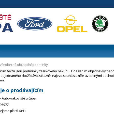
Všeobecné obchodní podmínky
jícím textu jsou podmínky zásilkového nákupu. Odesláním objednávky neb
 objednaného zboží dává zákazník najevo souhlas s níže uvedenými obcho
mi.
je o prodávajícím
 – Autovrakoviště u čápa
98977
sme plátci DPH