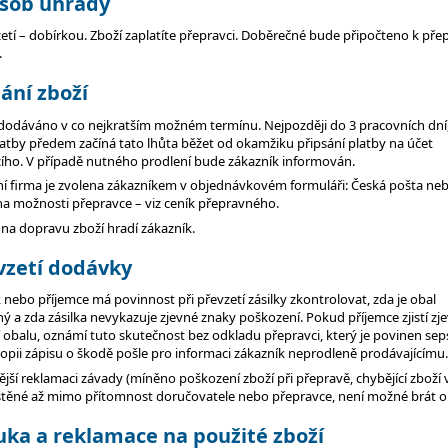
ůsob úhrady
zetí – dobírkou. Zboží zaplatíte přepravci. Doběrečné bude připočteno k př
.
ání zboží
e dodáváno v co nejkratším možném termínu. Nejpozději do 3 pracovních dní,
atby předem začíná tato lhůta běžet od okamžiku připsání platby na účet
cího. V případě nutného prodlení bude zákazník informován.
ní firma je zvolena zákazníkem v objednávkovém formuláři: Česká pošta ne
a možnosti přepravce – viz ceník přepravného.
na dopravu zboží hradí zákazník.
vzetí dodávky
 nebo příjemce má povinnost při převzetí zásilky zkontrolovat, zda je obal
 a zda zásilka nevykazuje zjevné znaky poškození. Pokud příjemce zjistí zj
obalu, oznámí tuto skutečnost bez odkladu přepravci, který je povinen sep
opii zápisu o škodě pošle pro informaci zákazník neprodleně prodávajícímu.
jší reklamaci závady (míněno poškození zboží při přepravě, chybějící zboží 
jištěné až mimo přítomnost doručovatele nebo přepravce, není možné brát o
uka a reklamace na použité zboží