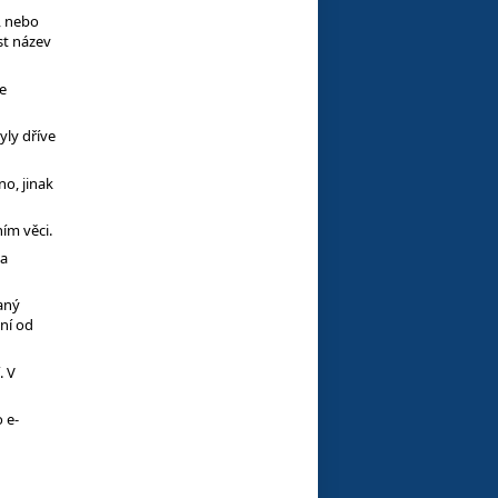
, nebo
st název
e
yly dříve
o, jinak
ím věci.
na
aný
ní od
. V
 e-