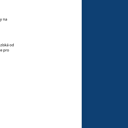
dy na
 získá od
ze pro