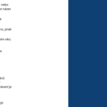
, nebo
st název
e
o, jinak
ím věci.
na
 dnů
í
ácení je
být