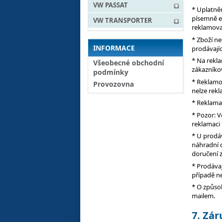
VW PASSAT
* Uplatně
písemně e-
VW TRANSPORTER
reklamova
* Zboží n
INFORMACE
prodávajíc
* Na rekla
Všeobecné obchodní
zákazníkov
podmínky
* Reklamo
Provozovna
nelze rekl
* Reklama
* Pozor: V
reklamaci 
* U prodá
náhradní 
doručení z
* Prodávaj
případě n
* O způso
mailem.
7. Zá