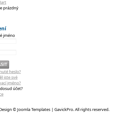
je prázdný
ení
ké jméno
uté heslo?
 jste své
vací jméno?
dosud účet?
ce
esign © Joomla Templates | GavickPro. All rights reserved.