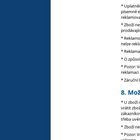
* Uplatně
písemně e-
reklamova
* Zboží n
prodávajíc
* Reklamo
nelze rekl
* Reklama
* O způso
* Pozor: V
reklamaci 
* Záruční 
8. Mo
* U zboží
vrátit zbo
zákazníkov
třeba uvés
* Zboží n
* Pozor: V