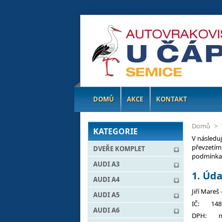
DOMŮ
AKCE
KONTAKT
Domů
>
KATEGORIE
V následu
převzetím
DVEŘE KOMPLET
podmínka
AUDI A3
1. Úda
AUDI A4
Jiří Mareš
AUDI A5
IČ: 148
AUDI A6
DPH: nej