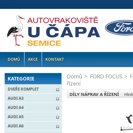
DOMŮ
AKCE
KONTAKT
Domů
>
FORD FOCUS
>
F
KATEGORIE
řízení
DVEŘE KOMPLET
DÍLY NÁPRAV A ŘÍZENÍ
Hlede
AUDI A3
AUDI A4
AUDI A5
AUDI A6