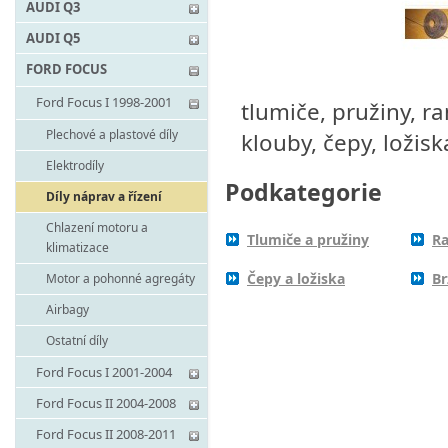
AUDI Q3
AUDI Q5
FORD FOCUS
Ford Focus I 1998-2001
tlumiče, pružiny, r
Plechové a plastové díly
klouby, čepy, ložisk
Elektrodíly
Podkategorie
Díly náprav a řízení
Chlazení motoru a
Tlumiče a pružiny
Ra
klimatizace
Čepy a ložiska
Br
Motor a pohonné agregáty
Airbagy
Ostatní díly
Ford Focus I 2001-2004
Ford Focus II 2004-2008
Ford Focus II 2008-2011