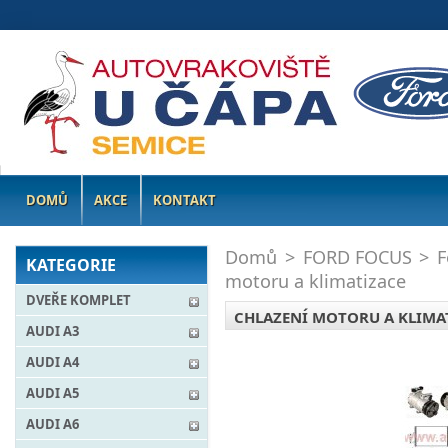
DOMŮ
AKCE
KONTAKT
Domů
>
FORD FOCUS
>
F
KATEGORIE
motoru a klimatizace
DVEŘE KOMPLET
CHLAZENÍ MOTORU A KLIMA
AUDI A3
AUDI A4
AUDI A5
AUDI A6