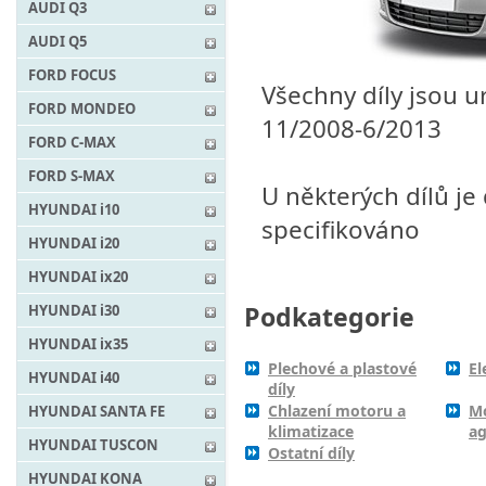
AUDI Q3
AUDI Q5
FORD FOCUS
Všechny díly jsou ur
FORD MONDEO
11/2008-6/2013
FORD C-MAX
FORD S-MAX
U některých dílů j
HYUNDAI i10
specifikováno
HYUNDAI i20
HYUNDAI ix20
Podkategorie
HYUNDAI i30
HYUNDAI ix35
Plechové a plastové
El
HYUNDAI i40
díly
Chlazení motoru a
M
HYUNDAI SANTA FE
klimatizace
ag
HYUNDAI TUSCON
Ostatní díly
HYUNDAI KONA