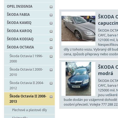
OPEL INSIGNIA
ŠKODA FABIA
ŠKODA O
capucci
ŠKODA KAMIQ
ŠKODA OCTAVI
ŠKODA KAROQ
CAYC, barva 
ŠKODA KODIAQ
121000 mil, 
Nespecifikov
ŠKODA OCTAVIA
díly z tohoto vozu. Vybraný díl b
cena, způsob přepravy nebo osobní 
Škoda Octavia I 1996-
2000
ŠKODA O
Škoda Octavia I 2000-
modrá
2010
ŠKODA OCTAVI
Škoda Octavia II 2004-
CAYC, barva 
2012
125000 mil. 
jsou veškeré 
Škoda Octavia II 2008-
bude dodán po vzájemné dohodě -
2013
osobní převzetí. Volejte 777 288 22
Plechové a plastové díly