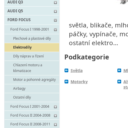
AUDI Q3
AUDI Q5
FORD FOCUS
světla, blikače, mlh
Ford Focus I 1998-2001
páčky, vypínače, mot
Plechové a plastové díly
ostatní elektro…
Elektrodíly
Podkategorie
Díly náprav a řízení
Chlazení motoru a
Světla
Ml
klimatizace
Motor a pohonné agregáty
Motorky
Al
st
Airbagy
Ostatní díly
Ford Focus I 2001-2004
Ford Focus II 2004-2008
Ford Focus II 2008-2011