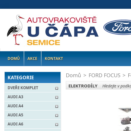
DOMŮ
AKCE
KONTAKT
Domů
>
FORD FOCUS
>
F
KATEGORIE
ELEKTRODÍLY
Hledejte v podka
DVEŘE KOMPLET
AUDI A3
AUDI A4
AUDI A5
AUDI A6