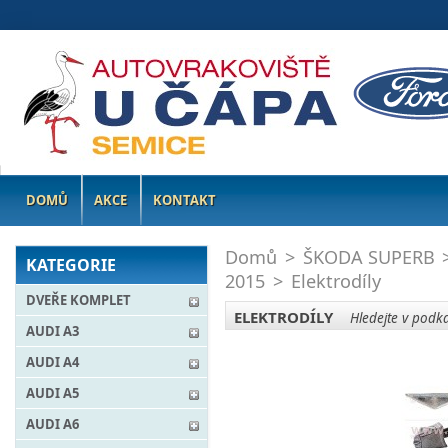
DOMŮ
AKCE
KONTAKT
Domů
>
ŠKODA SUPERB
KATEGORIE
2015
>
Elektrodíly
DVEŘE KOMPLET
ELEKTRODÍLY
Hledejte v podka
AUDI A3
AUDI A4
AUDI A5
AUDI A6