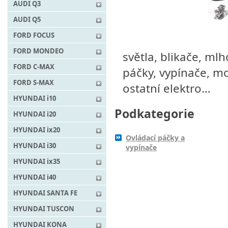
AUDI Q3
AUDI Q5
FORD FOCUS
FORD MONDEO
světla, blikače, mlh
FORD C-MAX
páčky, vypínače, mot
FORD S-MAX
ostatní elektro…
HYUNDAI i10
Podkategorie
HYUNDAI i20
HYUNDAI ix20
Ovládací páčky a
HYUNDAI i30
vypínače
HYUNDAI ix35
HYUNDAI i40
HYUNDAI SANTA FE
HYUNDAI TUSCON
HYUNDAI KONA