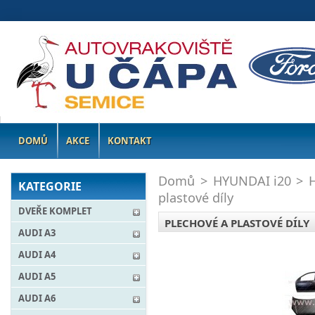
DOMŮ
AKCE
KONTAKT
Domů
>
HYUNDAI i20
>
KATEGORIE
plastové díly
DVEŘE KOMPLET
PLECHOVÉ A PLASTOVÉ DÍLY
AUDI A3
AUDI A4
AUDI A5
AUDI A6