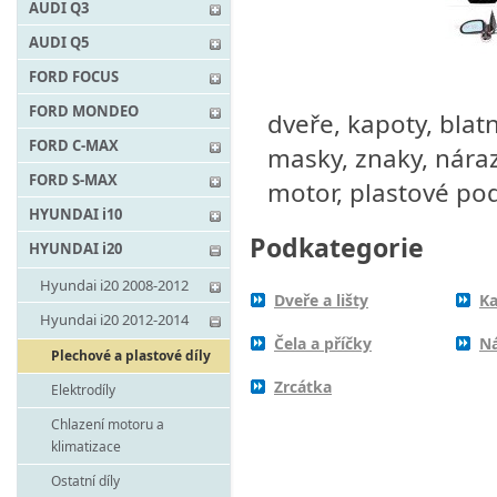
AUDI Q3
AUDI Q5
FORD FOCUS
FORD MONDEO
dveře, kapoty, blatn
FORD C-MAX
masky, znaky, nárazn
FORD S-MAX
motor, plastové pod
HYUNDAI i10
Podkategorie
HYUNDAI i20
Hyundai i20 2008-2012
Dveře a lišty
K
Hyundai i20 2012-2014
Čela a příčky
Ná
Plechové a plastové díly
Zrcátka
Elektrodíly
Chlazení motoru a
klimatizace
Ostatní díly