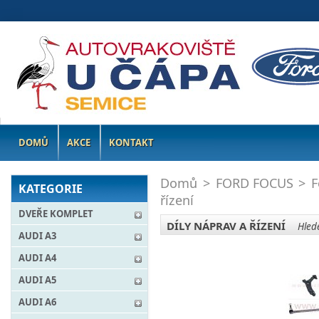
DOMŮ
AKCE
KONTAKT
Domů
>
FORD FOCUS
>
F
KATEGORIE
řízení
DVEŘE KOMPLET
DÍLY NÁPRAV A ŘÍZENÍ
Hlede
AUDI A3
AUDI A4
AUDI A5
AUDI A6