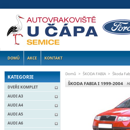
DOMŮ
AKCE
KONTAKT
Domů
>
ŠKODA FABIA
>
Škoda Fab
KATEGORIE
ŠKODA FABIA I 1999-2004
H
DVEŘE KOMPLET
AUDI A3
AUDI A4
AUDI A5
AUDI A6