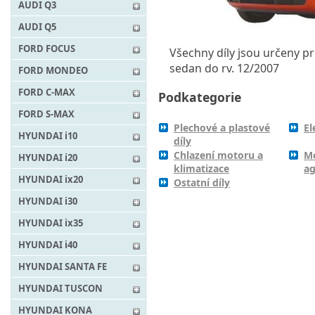
AUDI Q3
AUDI Q5
FORD FOCUS
Všechny díly jsou určeny pr
sedan do rv. 12/2007
FORD MONDEO
FORD C-MAX
Podkategorie
FORD S-MAX
Plechové a plastové
El
HYUNDAI i10
díly
Chlazení motoru a
M
HYUNDAI i20
klimatizace
ag
HYUNDAI ix20
Ostatní díly
HYUNDAI i30
HYUNDAI ix35
HYUNDAI i40
HYUNDAI SANTA FE
HYUNDAI TUSCON
HYUNDAI KONA