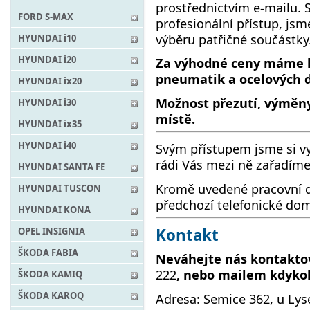
prostřednictvím e-mailu. 
FORD S-MAX
profesionální přístup, js
výběru patřičné součástky
HYUNDAI i10
HYUNDAI i20
Za výhodné ceny máme k 
pneumatik a ocelových 
HYUNDAI ix20
Možnost přezutí, výměn
HYUNDAI i30
místě.
HYUNDAI ix35
HYUNDAI i40
Svým přístupem jsme si vy
rádi Vás mezi ně zařadíme
HYUNDAI SANTA FE
Kromě uvedené pracovní d
HYUNDAI TUSCON
předchozí telefonické doml
HYUNDAI KONA
Kontakt
OPEL INSIGNIA
ŠKODA FABIA
Neváhejte nás kontaktov
222
, nebo mailem kdyko
ŠKODA KAMIQ
ŠKODA KAROQ
Adresa: Semice 362, u Ly