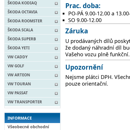
ŠKODA KODIAQ
Prac. doba:
ŠKODA OCTAVIA
PO-PÁ 9.00-12.00 a 13.00
SO 9.00-12.00
ŠKODA ROOMSTER
Záruka
ŠKODA SCALA
ŠKODA SUPERB
U prodávaných dílů posky
že dodaný náhradní díl 
ŠKODA YETI
Vašeho vozu plně funkční.
VW CADDY
Upozornění
VW GOLF
VW ARTEON
Nejsme plátci DPH. Všechn
pouze orientační.
VW TOURAN
VW PASSAT
VW TRANSPORTER
INFORMACE
Všeobecné obchodní