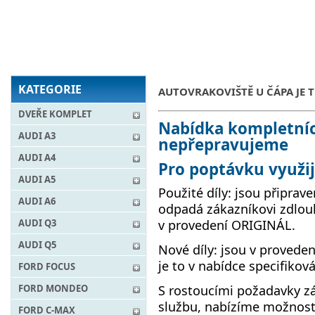
KATEGORIE
AUTOVRAKOVIŠTĚ U ČÁPA JE T
DVEŘE KOMPLET
Nabídka kompletních
AUDI A3
nepřepravujeme
AUDI A4
Pro poptávku využi
AUDI A5
Použité díly: jsou připrav
AUDI A6
odpadá zákazníkovi zdlouh
AUDI Q3
v provedení ORIGINÁL.
AUDI Q5
Nové díly: jsou v proved
je to v nabídce specifikov
FORD FOCUS
S rostoucími požadavky zá
FORD MONDEO
službu, nabízíme možnos
FORD C-MAX