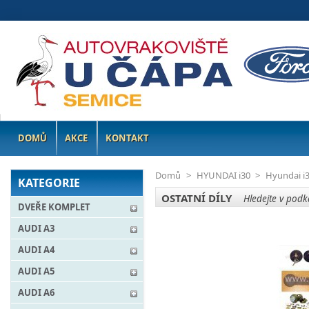
DOMŮ
AKCE
KONTAKT
Domů
>
HYUNDAI i30
>
Hyundai i
KATEGORIE
OSTATNÍ DÍLY
Hledejte v podka
DVEŘE KOMPLET
AUDI A3
AUDI A4
AUDI A5
AUDI A6