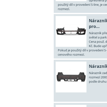
upřesněna po
použitý díl v provedení S-line, je 
rozmezí.
Nárazník
pro...
Nárazník pře
světel a park
Cena použ. d
Kč. Bude upř
Pokud je použitý díl v provedení S-
cenového rozmezí.
Nárazník
Nárazník zadn
rozmezí 2000
podle druhu 