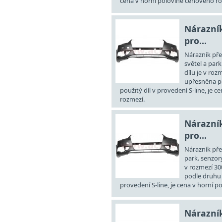
cena v horní polovině cenového ro
Nárazník
pro...
Nárazník pře
světel a park
dílu je v roz
upřesněna po
použitý díl v provedení S-line, je 
rozmezí.
Nárazník
pro...
Nárazník pře
park. senzory
v rozmezí 30
podle druhu a
provedení S-line, je cena v horní 
Nárazník