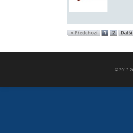
« Předchozí
1
2
Další
© 2012-2