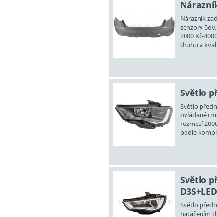
Nárazník
Nárazník zad
senzory 5dv.
2000 Kč-4000
druhu a kvali
Světlo př
Světlo předn
ovládané+mot
rozmezí 2000
podle komple
Světlo p
D3S+LED 
Světlo před
natáčením do