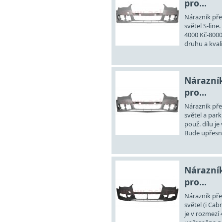
pro...
Nárazník pře
světel S-line
4000 Kč-8000
druhu a kvali
Nárazník
pro...
Nárazník pře
světel a park
použ. dílu je
Bude upřesně
Nárazník
pro...
Nárazník pře
světel (i Cab
je v rozmezí