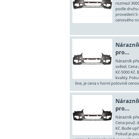
rozmezí 3000
podle druhu a
provedení S-l
cenového ro
Nárazník
pro...
Nárazník pře
světel. Cena 
Kč-5000 Kč. 
kvality. Poku
line, je cena v horní polovině cen
Nárazník
pro...
Nárazník pře
Cena použ. d
Kč. Bude upř
Pokud je použ