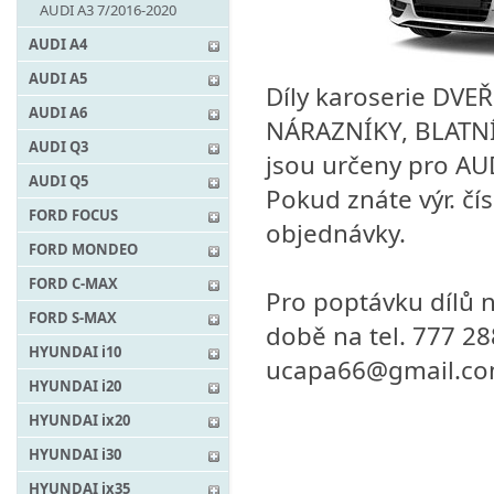
AUDI A3 7/2016-2020
AUDI A4
AUDI A5
Díly karoserie DVE
AUDI A6
NÁRAZNÍKY, BLATNÍK
AUDI Q3
jsou určeny pro AU
AUDI Q5
Pokud znáte výr. čís
FORD FOCUS
objednávky.
FORD MONDEO
FORD C-MAX
Pro poptávku dílů n
FORD S-MAX
době na tel. 777 2
HYUNDAI i10
ucapa66@gmail.c
HYUNDAI i20
HYUNDAI ix20
HYUNDAI i30
HYUNDAI ix35