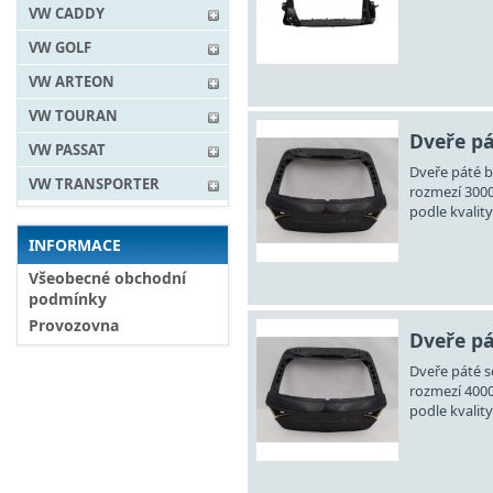
VW CADDY
VW GOLF
VW ARTEON
VW TOURAN
Dveře pá
VW PASSAT
Dveře páté be
VW TRANSPORTER
rozmezí 3000
podle kvality
INFORMACE
Všeobecné obchodní
podmínky
Provozovna
Dveře pá
Dveře páté se
rozmezí 4000
podle kvality