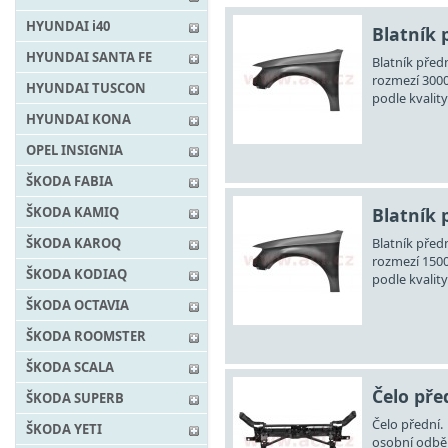
HYUNDAI i40
Blatník 
HYUNDAI SANTA FE
Blatník předn
rozmezí 3000
HYUNDAI TUSCON
podle kvality
HYUNDAI KONA
OPEL INSIGNIA
ŠKODA FABIA
Blatník 
ŠKODA KAMIQ
Blatník předn
ŠKODA KAROQ
rozmezí 1500
ŠKODA KODIAQ
podle kvality
ŠKODA OCTAVIA
ŠKODA ROOMSTER
ŠKODA SCALA
Čelo pře
ŠKODA SUPERB
Čelo přední.
ŠKODA YETI
osobní odběr