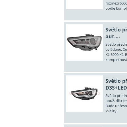
rozmezí 6000
podle komple
Světlo 
aut....
Světlo před
ovládané. Ce
Kč-8000 Kč.
kompletnosti 
Světlo p
D3S+LED.
Světlo před
použ. dílu je
Bude upřesn
kvality.