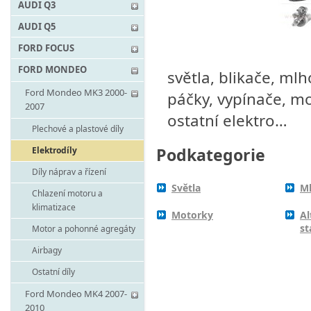
AUDI Q3
AUDI Q5
FORD FOCUS
FORD MONDEO
světla, blikače, mlh
Ford Mondeo MK3 2000-
páčky, vypínače, mot
2007
ostatní elektro…
Plechové a plastové díly
Podkategorie
Elektrodíly
Díly náprav a řízení
Světla
Ml
Chlazení motoru a
klimatizace
Motorky
Al
st
Motor a pohonné agregáty
Airbagy
Ostatní díly
Ford Mondeo MK4 2007-
2010