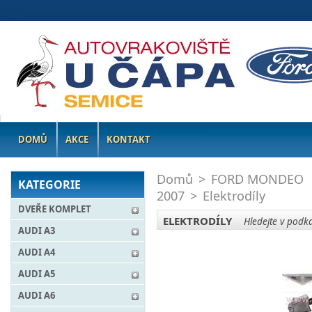
DOMŮ
AKCE
KONTAKT
Domů
>
FORD MONDEO
KATEGORIE
2007
>
Elektrodíly
DVEŘE KOMPLET
ELEKTRODÍLY
Hledejte v podka
AUDI A3
AUDI A4
AUDI A5
AUDI A6