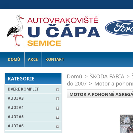
DOMŮ
AKCE
KONTAKT
Domů
>
ŠKODA FABIA
>
KATEGORIE
do 2007
>
Motor a pohon
DVEŘE KOMPLET
MOTOR A POHONNÉ AGREG
AUDI A3
AUDI A4
AUDI A5
AUDI A6