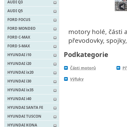
AUDI Q3
AUDI Q5
FORD FOCUS
FORD MONDEO
motory holé, části 
FORD C-MAX
převodovky, spojky
FORD S-MAX
Podkategorie
HYUNDAI i10
HYUNDAI i20
Části motorů
Př
HYUNDAI ix20
Výfuky
HYUNDAI i30
HYUNDAI ix35
HYUNDAI i40
HYUNDAI SANTA FE
HYUNDAI TUSCON
HYUNDAI KONA