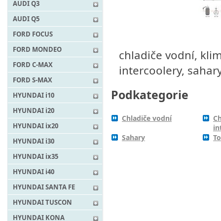
AUDI Q3
AUDI Q5
FORD FOCUS
FORD MONDEO
chladiče vodní, klim
FORD C-MAX
intercoolery, sahar
FORD S-MAX
Podkategorie
HYUNDAI i10
HYUNDAI i20
Chladiče vodní
Ch
HYUNDAI ix20
in
Sahary
To
HYUNDAI i30
HYUNDAI ix35
HYUNDAI i40
HYUNDAI SANTA FE
HYUNDAI TUSCON
HYUNDAI KONA