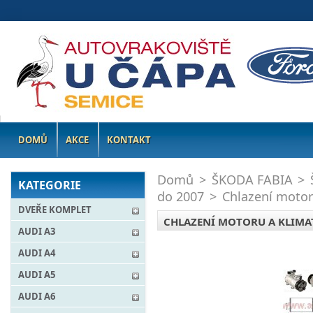
DOMŮ
AKCE
KONTAKT
Domů
>
ŠKODA FABIA
>
KATEGORIE
do 2007
>
Chlazení motor
DVEŘE KOMPLET
CHLAZENÍ MOTORU A KLIMA
AUDI A3
AUDI A4
AUDI A5
AUDI A6