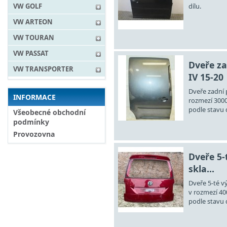
dílu.
VW GOLF
VW ARTEON
VW TOURAN
VW PASSAT
Dveře z
VW TRANSPORTER
IV 15-20
Dveře zadní 
INFORMACE
rozmezí 3000
podle stavu d
Všeobecné obchodní
podmínky
Provozovna
Dveře 5-
skla...
Dveře 5-té vý
v rozmezí 40
podle stavu d