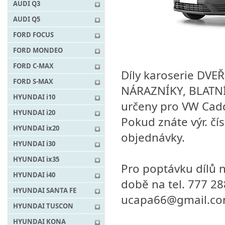
AUDI Q3
AUDI Q5
FORD FOCUS
FORD MONDEO
FORD C-MAX
Díly karoserie DVE
FORD S-MAX
NÁRAZNÍKY, BLATNÍ
HYUNDAI i10
určeny pro VW Cadd
HYUNDAI i20
Pokud znáte výr. čís
HYUNDAI ix20
objednávky.
HYUNDAI i30
HYUNDAI ix35
Pro poptávku dílů n
HYUNDAI i40
době na tel. 777 2
HYUNDAI SANTA FE
ucapa66@gmail.c
HYUNDAI TUSCON
HYUNDAI KONA