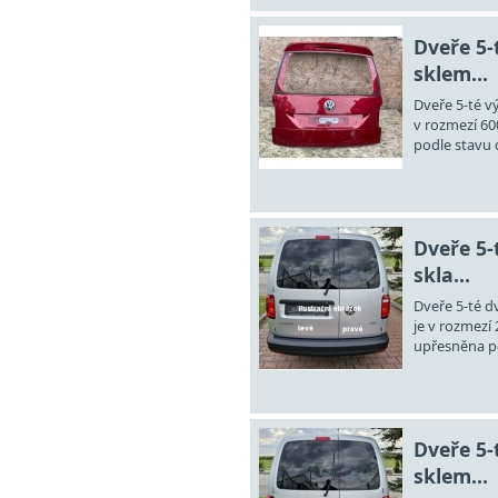
Dveře 5-
sklem...
Dveře 5-té v
v rozmezí 60
podle stavu d
Dveře 5-
skla...
Dveře 5-té dv
je v rozmezí
upřesněna po
Dveře 5-
sklem...