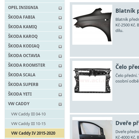
OPEL INSIGNIA
Blatník 
ŠKODA FABIA
Blatník předn
Kč-2500 Kč. 
ŠKODA KAMIQ
dílu.
ŠKODA KAROQ
ŠKODA KODIAQ
ŠKODA OCTAVIA
ŠKODA ROOMSTER
Čelo pře
ŠKODA SCALA
Čelo přední.
osobní odběr
ŠKODA SUPERB
ŠKODA YETI
VW CADDY
VW Caddy III 04-10
Dveře př
VW Caddy III 10-15
Dveře přední
VW Caddy IV 2015-2020
Kč-4000 Kč. 