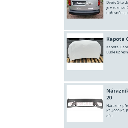
Dveře 5-té d
je v rozmezí
upřesněna po
Kapota C
Kapota. Cena
Bude upřesně
Nárazník
20
Nárazník pře
Kč-4000 Kč. 
dílu.