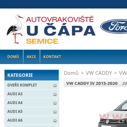
DOMŮ
AKCE
KONTAKT
Domů
>
VW CADDY
>
VW
KATEGORIE
VW CADDY IV 2015-2020
Zde
DVEŘE KOMPLET
AUDI A3
AUDI A4
AUDI A5
AUDI A6