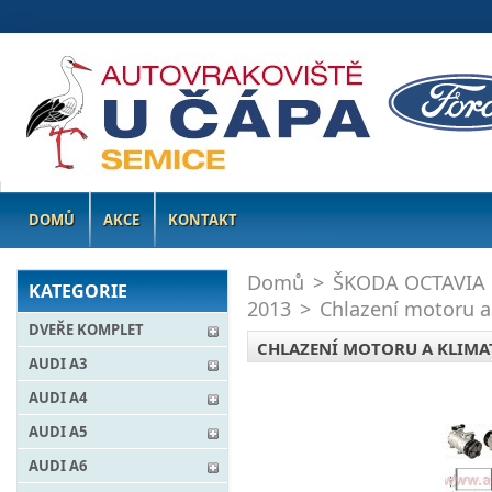
DOMŮ
AKCE
KONTAKT
Domů
>
ŠKODA OCTAVIA
KATEGORIE
2013
>
Chlazení motoru a
DVEŘE KOMPLET
CHLAZENÍ MOTORU A KLIMA
AUDI A3
AUDI A4
AUDI A5
AUDI A6