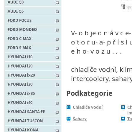
AUDI Q3
AUDI Q5
FORD FOCUS
FORD MONDEO
V- o b je d n á v c e-
FORD C-MAX
o t o r u- a- p ř í s l
FORD S-MAX
e h o- v o z u . . .
HYUNDAI i10
HYUNDAI i20
chladiče vodní, klim
HYUNDAI ix20
intercoolery, sahar
HYUNDAI i30
Podkategorie
HYUNDAI ix35
HYUNDAI i40
Chladiče vodní
Ch
HYUNDAI SANTA FE
in
Sahary
To
HYUNDAI TUSCON
HYUNDAI KONA