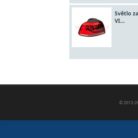
Světlo z
VI...
© 2012-2