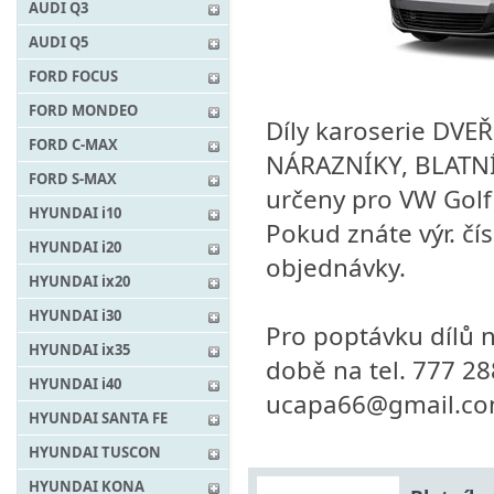
AUDI Q3
AUDI Q5
FORD FOCUS
FORD MONDEO
Díly karoserie DVE
FORD C-MAX
NÁRAZNÍKY, BLATNÍ
FORD S-MAX
určeny pro VW Golf
HYUNDAI i10
Pokud znáte výr. čís
HYUNDAI i20
objednávky.
HYUNDAI ix20
HYUNDAI i30
Pro poptávku dílů n
HYUNDAI ix35
době na tel. 777 2
HYUNDAI i40
ucapa66@gmail.c
HYUNDAI SANTA FE
HYUNDAI TUSCON
HYUNDAI KONA