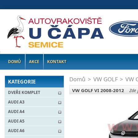
DOMŮ
AKCE
KONTAKT
Domů
>
VW GOLF
>
VW G
KATEGORIE
VW GOLF VI 2008-2012
Zde j
DVEŘE KOMPLET
AUDI A3
AUDI A4
AUDI A5
AUDI A6