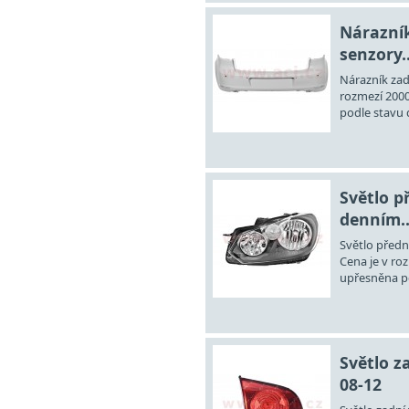
Nárazník
senzory..
Nárazník zad
rozmezí 2000
podle stavu d
Světlo p
denním..
Světlo předn
Cena je v ro
upřesněna po
Světlo za
08-12