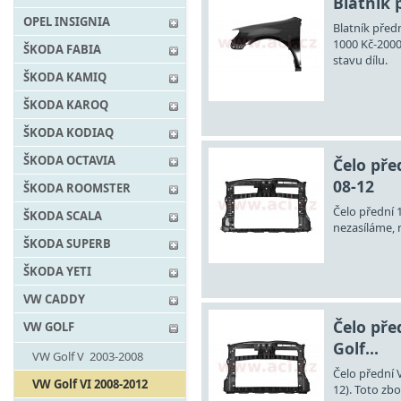
Blatník p
OPEL INSIGNIA
Blatník předn
1000 Kč-2000
ŠKODA FABIA
stavu dílu.
ŠKODA KAMIQ
ŠKODA KAROQ
ŠKODA KODIAQ
ŠKODA OCTAVIA
Čelo pře
08-12
ŠKODA ROOMSTER
Čelo přední 1
ŠKODA SCALA
nezasíláme, 
ŠKODA SUPERB
ŠKODA YETI
VW CADDY
Čelo pře
VW GOLF
Golf...
VW Golf V 2003-2008
Čelo přední V
VW Golf VI 2008-2012
12). Toto zb