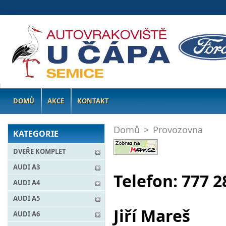
DOMŮ
AKCE
KONTAKT
Domů
>
Provozovna
KATEGORIE
DVEŘE KOMPLET
AUDI A3
Telefon: 777 2
AUDI A4
AUDI A5
Jiří Mareš
AUDI A6