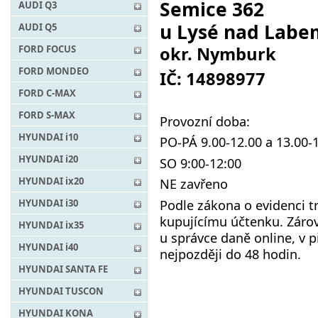
Semice 362
AUDI Q3
u Lysé nad Labe
AUDI Q5
FORD FOCUS
okr. Nymburk
FORD MONDEO
IČ: 14898977
FORD C-MAX
FORD S-MAX
Provozní doba:
HYUNDAI i10
PO-PÁ 9.00-12.00 a 13.00-
HYUNDAI i20
SO 9:00-12:00
HYUNDAI ix20
NE zavřeno
Podle zákona o evidenci tr
HYUNDAI i30
kupujícímu účtenku. Zárov
HYUNDAI ix35
u správce daně online, v 
HYUNDAI i40
nejpozději do 48 hodin.
HYUNDAI SANTA FE
HYUNDAI TUSCON
HYUNDAI KONA