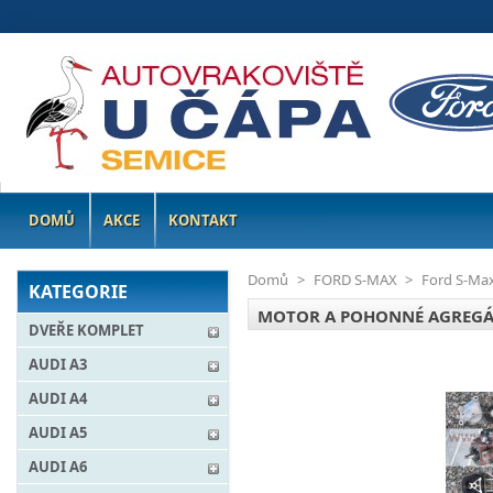
DOMŮ
AKCE
KONTAKT
Domů
>
FORD S-MAX
>
Ford S-Ma
KATEGORIE
MOTOR A POHONNÉ AGREG
DVEŘE KOMPLET
AUDI A3
AUDI A4
AUDI A5
AUDI A6