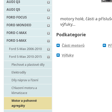
AUDI Q3
AUDI Q5
FORD FOCUS
motory holé, části a příslu
výfuky…
FORD MONDEO
FORD C-MAX
Podkategorie
FORD S-MAX
Části motorů
Př
Ford S-Max 2006-2010
Výfuky
Ford S-Max 2010-2015
Plechové a plastové díly
Elektrodíly
Díly náprav a řízení
Chlazení motoru a
klimatizace
Motor a pohonné
agregáty