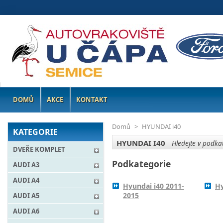
DOMŮ
AKCE
KONTAKT
Domů
>
HYUNDAI i40
KATEGORIE
HYUNDAI I40
Hledejte v podkat
DVEŘE KOMPLET
Podkategorie
AUDI A3
AUDI A4
Hyundai i40 2011-
Hy
2015
AUDI A5
AUDI A6