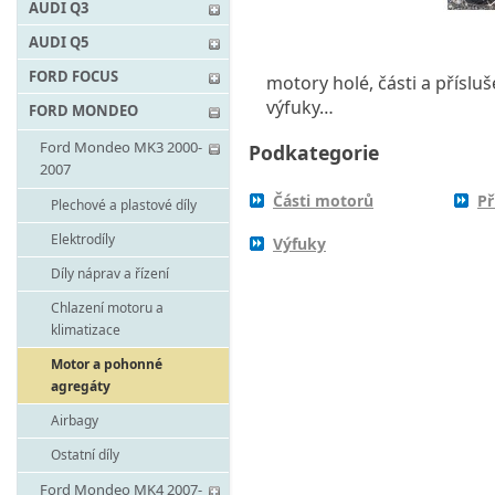
AUDI Q3
AUDI Q5
FORD FOCUS
motory holé, části a příslu
výfuky…
FORD MONDEO
Ford Mondeo MK3 2000-
Podkategorie
2007
Části motorů
Př
Plechové a plastové díly
Elektrodíly
Výfuky
Díly náprav a řízení
Chlazení motoru a
klimatizace
Motor a pohonné
agregáty
Airbagy
Ostatní díly
Ford Mondeo MK4 2007-