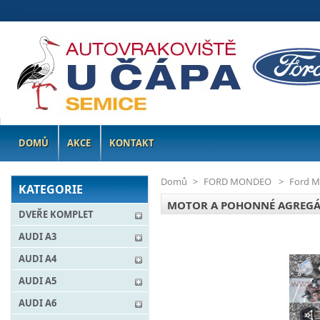
DOMŮ
AKCE
KONTAKT
Domů
>
FORD MONDEO
>
Ford M
KATEGORIE
MOTOR A POHONNÉ AGREG
DVEŘE KOMPLET
AUDI A3
AUDI A4
AUDI A5
AUDI A6