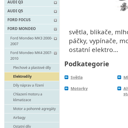
AUDI Q3
AUDI Q5
FORD FOCUS
FORD MONDEO
světla, blikače, mlh
Ford Mondeo MK3 2000-
páčky, vypínače, mot
2007
ostatní elektro…
Ford Mondeo MK4 2007-
2010
Podkategorie
Plechové a plastové díly
Elektrodíly
Světla
Ml
Díly náprav a řízení
Motorky
Al
st
Chlazení motoru a
klimatizace
Motor a pohonné agregáty
Airbagy
Ostatní díly