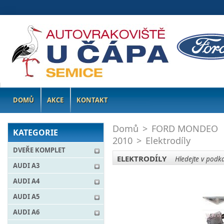
DOMŮ
AKCE
KONTAKT
Domů
>
FORD MONDEO
KATEGORIE
2010
>
Elektrodíly
DVEŘE KOMPLET
ELEKTRODÍLY
Hledejte v podka
AUDI A3
AUDI A4
AUDI A5
AUDI A6