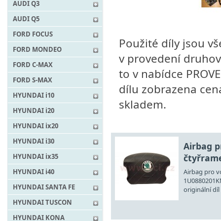
AUDI Q3
AUDI Q5
FORD FOCUS
Použité díly jsou vš
FORD MONDEO
v provedení druhový
FORD C-MAX
to v nabídce PROVED
FORD S-MAX
dílu zobrazena cena,
HYUNDAI i10
skladem.
HYUNDAI i20
HYUNDAI ix20
HYUNDAI i30
Airbag p
HYUNDAI ix35
čtyřrame
HYUNDAI i40
Airbag pro vo
1U0880201K
HYUNDAI SANTA FE
originální díl
HYUNDAI TUSCON
HYUNDAI KONA