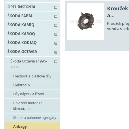
OPEL INSIGNIA
Kroužek 
a...
ŠKODA FABIA
Kroužek přep
ŠKODA KAMIQ
vozidla s air
ŠKODA KAROQ
ŠKODA KODIAQ
ŠKODA OCTAVIA
Škoda Octavia I 1996-
2000
Plechové a plastové díly
Elektrodíly
Díly náprav a řízení
Chlazení motoru a
klimatizace
Motor a pohonné agregáty
Airbagy