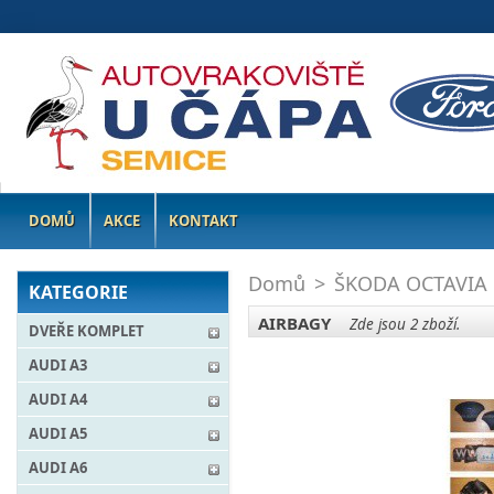
DOMŮ
AKCE
KONTAKT
Domů
>
ŠKODA OCTAVIA
KATEGORIE
AIRBAGY
Zde jsou 2 zboží.
DVEŘE KOMPLET
AUDI A3
AUDI A4
AUDI A5
AUDI A6