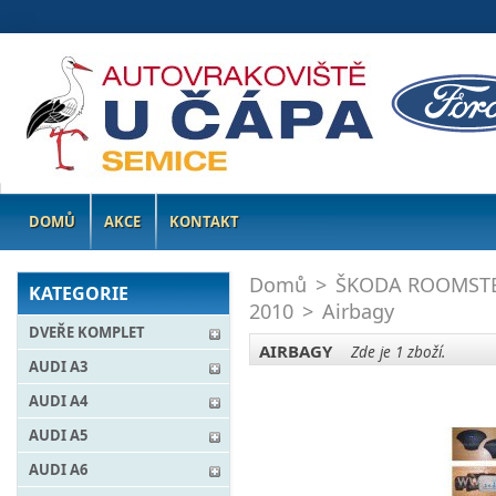
DOMŮ
AKCE
KONTAKT
Domů
>
ŠKODA ROOMST
KATEGORIE
2010
>
Airbagy
DVEŘE KOMPLET
AIRBAGY
Zde je 1 zboží.
AUDI A3
AUDI A4
AUDI A5
AUDI A6