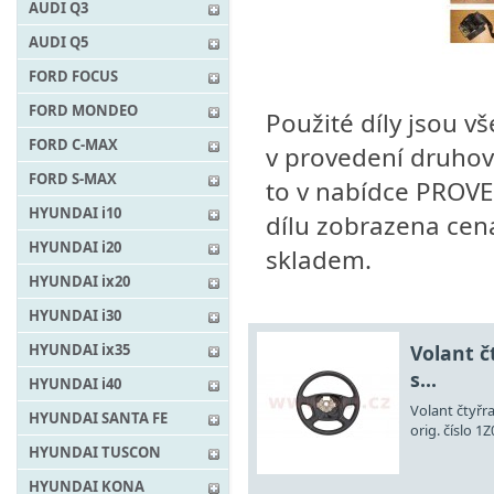
AUDI Q3
AUDI Q5
FORD FOCUS
FORD MONDEO
Použité díly jsou vš
FORD C-MAX
v provedení druhový
FORD S-MAX
to v nabídce PROVED
HYUNDAI i10
dílu zobrazena cena,
HYUNDAI i20
skladem.
HYUNDAI ix20
HYUNDAI i30
HYUNDAI ix35
Volant 
s...
HYUNDAI i40
Volant čtyřr
HYUNDAI SANTA FE
orig. číslo 
HYUNDAI TUSCON
HYUNDAI KONA