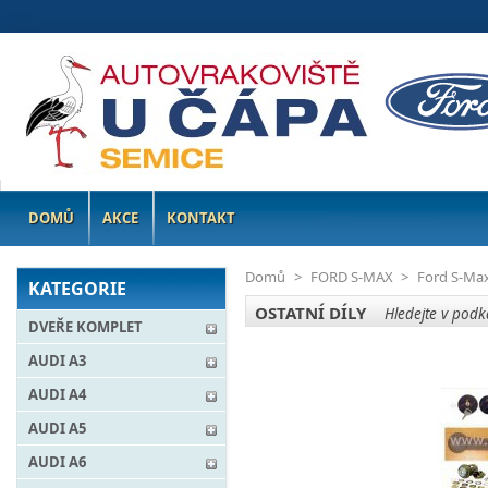
DOMŮ
AKCE
KONTAKT
Domů
>
FORD S-MAX
>
Ford S-Ma
KATEGORIE
OSTATNÍ DÍLY
Hledejte v podka
DVEŘE KOMPLET
AUDI A3
AUDI A4
AUDI A5
AUDI A6