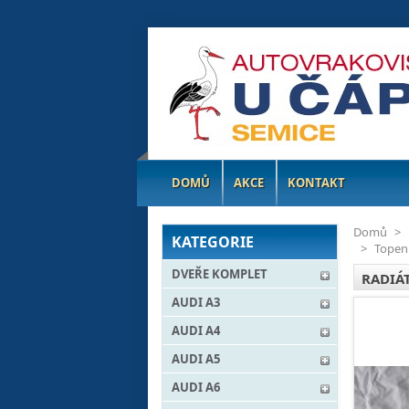
DOMŮ
AKCE
KONTAKT
Domů
>
KATEGORIE
>
Topen
DVEŘE KOMPLET
RADIÁ
AUDI A3
AUDI A4
AUDI A5
AUDI A6