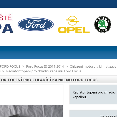
FORD FOCUS
>
Ford Focus III 2011-2014
>
Chlazení motoru a klimatizace
í
>
Radiátor topení pro chladící kapalinu Ford Focus
TOR TOPENÍ PRO CHLADÍCÍ KAPALINU FORD FOCUS
Radiátor topení pro chladící
kapalinu.