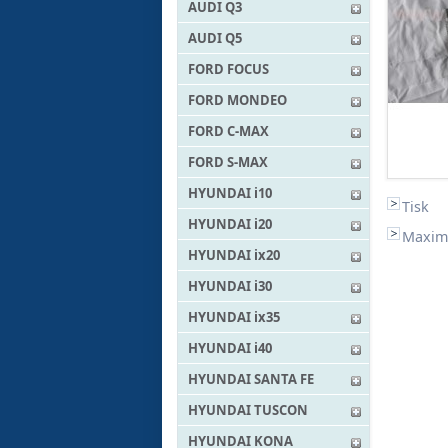
AUDI Q3
AUDI Q5
FORD FOCUS
FORD MONDEO
FORD C-MAX
FORD S-MAX
HYUNDAI i10
Tisk
HYUNDAI i20
Maxima
HYUNDAI ix20
HYUNDAI i30
HYUNDAI ix35
HYUNDAI i40
HYUNDAI SANTA FE
HYUNDAI TUSCON
HYUNDAI KONA