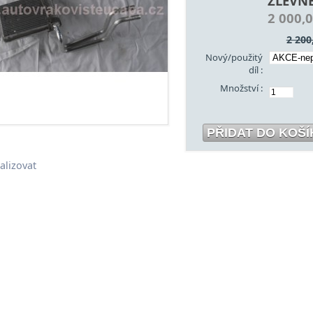
ZLEVN
2 000,
2 200
Nový/použitý
díl :
Množství :
lizovat