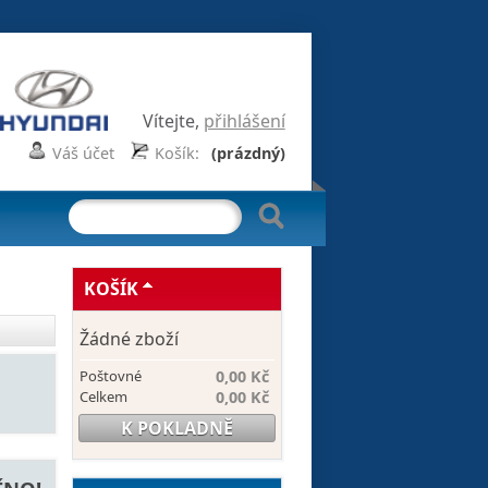
Vítejte,
přihlášení
Váš účet
Košík:
(prázdný)
KOŠÍK
Žádné zboží
Poštovné
0,00 Kč
Celkem
0,00 Kč
K POKLADNĚ