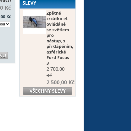
ĚNO!
SLEVY
00 Kč
Zpětné
,00 Kč
zrcátko el.
ovládáné
se světlem
pro
nástup, s
přiklápěním,
asférické
Ford Focus
3
2 700,00
Kč
2 500,00 Kč
VŠECHNY SLEVY