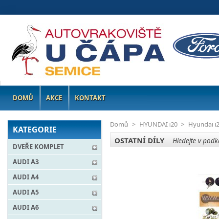
DOMŮ
AKCE
KONTAKT
Domů
>
HYUNDAI i20
>
Hyundai i
KATEGORIE
OSTATNÍ DÍLY
Hledejte v podka
DVEŘE KOMPLET
AUDI A3
AUDI A4
AUDI A5
AUDI A6