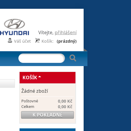
Vítejte,
přihlášení
Váš účet
Košík:
(prázdný)
KOŠÍK
Žádné zboží
Poštovné
0,00 Kč
Celkem
0,00 Kč
K POKLADNĚ