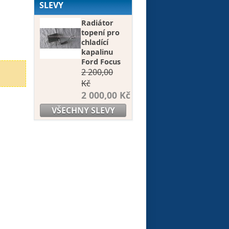
SLEVY
Radiátor
topení pro
chladící
kapalinu
Ford Focus
2 200,00
Kč
2 000,00 Kč
VŠECHNY SLEVY