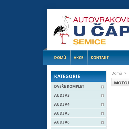
DOMŮ
AKCE
KONTAKT
Domů
>
KATEGORIE
MOTOR
DVEŘE KOMPLET
AUDI A3
AUDI A4
AUDI A5
AUDI A6