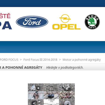
FORD FOCUS
>
Ford Focus III 2014-2018
>
Motor a pohonné agregáty
 A POHONNÉ AGREGÁTY
Hledejte v podkategoriiích.