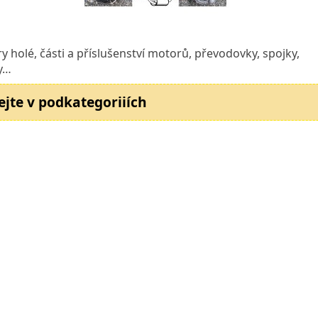
y holé, části a příslušenství motorů, převodovky, spojky,
y…
ejte v podkategoriiích