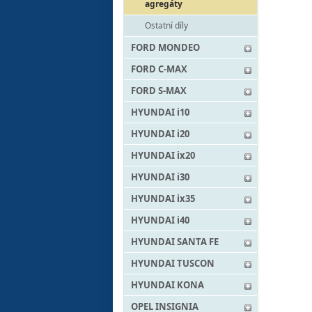
agregáty
Ostatní díly
FORD MONDEO
FORD C-MAX
FORD S-MAX
HYUNDAI i10
HYUNDAI i20
HYUNDAI ix20
HYUNDAI i30
HYUNDAI ix35
HYUNDAI i40
HYUNDAI SANTA FE
HYUNDAI TUSCON
HYUNDAI KONA
OPEL INSIGNIA