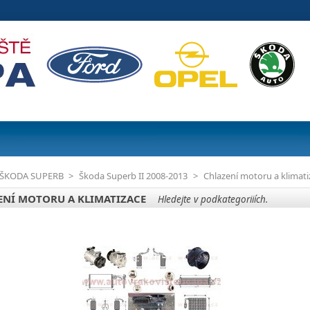
ŠKODA SUPERB
>
Škoda Superb II 2008-2013
>
Chlazení motoru a klimati
ENÍ MOTORU A KLIMATIZACE
Hledejte v podkategoriiích.