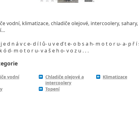
če vodní, klimatizace, chladiče olejové, intercoolery, sahary,
í…
j e d n á v c e- d í l ů- u v e ď t e- o b s a h- m o t o r u- a- p ř í 
k ó d- m o t o r u- v a š e h o- v o z u . . .
egorie
iče vodní
Chladiče olejové a
Klimatizace
intercoolery
ry
Topení