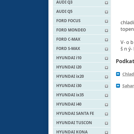
AUDI Q3
AUDI Q5
FORD FOCUS
chladi
topen
FORD MONDEO
FORD C-MAX
V- o b 
š n ý- 
FORD S-MAX
HYUNDAI i10
Podkat
HYUNDAI i20
Chlad
HYUNDAI ix20
HYUNDAI i30
Saha
HYUNDAI ix35
HYUNDAI i40
HYUNDAI SANTA FE
HYUNDAI TUSCON
HYUNDAI KONA