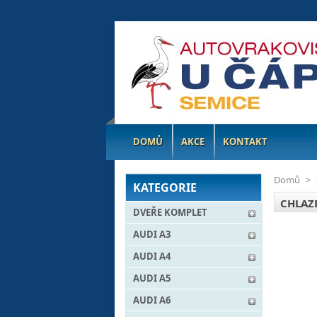
DOMŮ
AKCE
KONTAKT
Domů
>
KATEGORIE
CHLAZ
DVEŘE KOMPLET
AUDI A3
AUDI A4
AUDI A5
AUDI A6