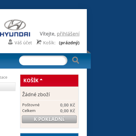
Vítejte,
přihlášení
Váš účet
Košík:
(prázdný)
zace
KOŠÍK
Žádné zboží
Poštovné
0,00 Kč
Celkem
0,00 Kč
K POKLADNĚ