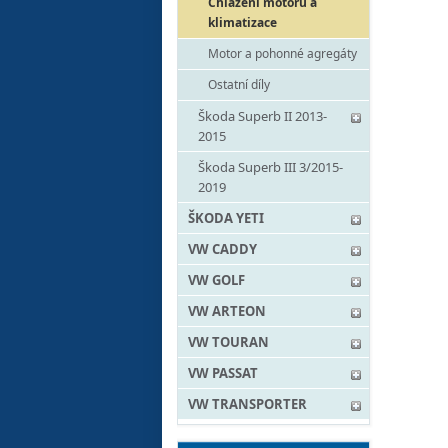
Chlazení motoru a
klimatizace
Motor a pohonné agregáty
Ostatní díly
Škoda Superb II 2013-
2015
Škoda Superb III 3/2015-
2019
ŠKODA YETI
VW CADDY
VW GOLF
VW ARTEON
VW TOURAN
VW PASSAT
VW TRANSPORTER