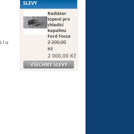
SLEVY
Radiátor
topení pro
chladící
kapalinu
Ford Focus
s l u
2 200,00
Kč
2 000,00 Kč
VŠECHNY SLEVY