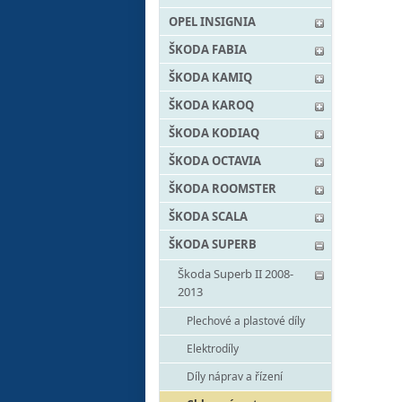
OPEL INSIGNIA
ŠKODA FABIA
ŠKODA KAMIQ
ŠKODA KAROQ
ŠKODA KODIAQ
ŠKODA OCTAVIA
ŠKODA ROOMSTER
ŠKODA SCALA
ŠKODA SUPERB
Škoda Superb II 2008-
2013
Plechové a plastové díly
Elektrodíly
Díly náprav a řízení