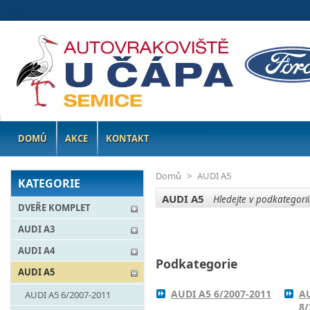
DOMŮ
AKCE
KONTAKT
Domů
>
AUDI A5
KATEGORIE
AUDI A5
Hledejte v podkategorii
DVEŘE KOMPLET
AUDI A3
AUDI A4
Podkategorie
AUDI A5
AUDI A5 6/2007-2011
AU
AUDI A5 6/2007-2011
8/