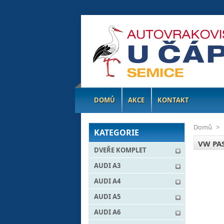
DOMŮ
AKCE
KONTAKT
Domů
>
KATEGORIE
VW PAS
DVEŘE KOMPLET
AUDI A3
AUDI A4
AUDI A5
AUDI A6