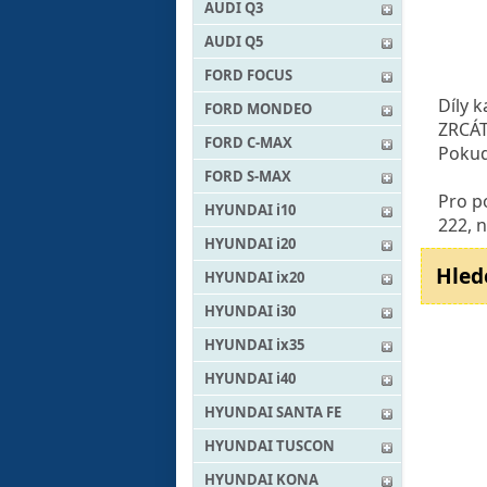
AUDI Q3
AUDI Q5
FORD FOCUS
Díly 
FORD MONDEO
ZRCÁT
FORD C-MAX
Pokud 
FORD S-MAX
Pro p
HYUNDAI i10
222, 
HYUNDAI i20
Hled
HYUNDAI ix20
HYUNDAI i30
HYUNDAI ix35
HYUNDAI i40
HYUNDAI SANTA FE
HYUNDAI TUSCON
HYUNDAI KONA