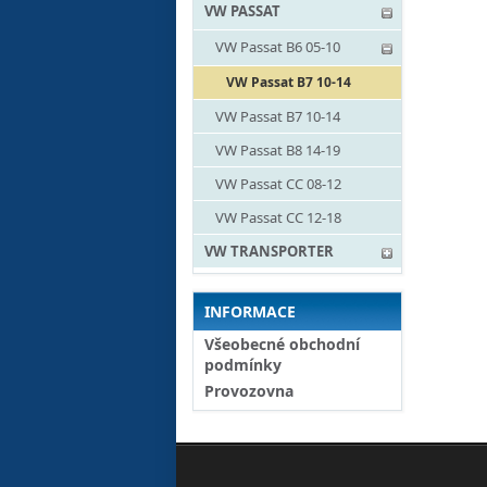
VW PASSAT
VW Passat B6 05-10
VW Passat B7 10-14
VW Passat B7 10-14
VW Passat B8 14-19
VW Passat CC 08-12
VW Passat CC 12-18
VW TRANSPORTER
INFORMACE
Všeobecné obchodní
podmínky
Provozovna