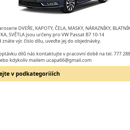
karoserie DVEŘE, KAPOTY, ČELA, MASKY, NÁRAZNÍKY, BLATNÍK
KA, SVĚTLA jsou určeny pro VW Passat B7 10-14
znáte výr. číslo dílu, uveďte jej do objednávky.
optávku dílů nás kontaktujte v pracovní době na tel. 777 28
nebo kdykoliv mailem ucapa66@gmail.com
ejte v podkategoriiích