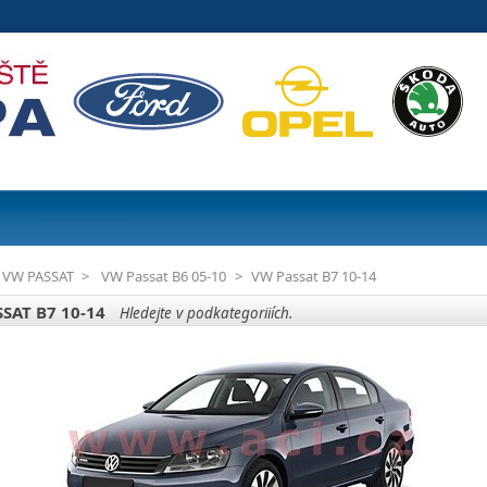
VW PASSAT
>
VW Passat B6 05-10
>
VW Passat B7 10-14
SAT B7 10-14
Hledejte v podkategoriiích.