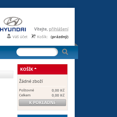
Vítejte,
přihlášení
Váš účet
Košík:
(prázdný)
KOŠÍK
Žádné zboží
Poštovné
0,00 Kč
Celkem
0,00 Kč
K POKLADNĚ